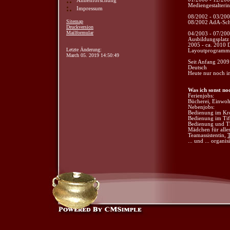
Ahnenforschung
Mediengestalterin
Impressum
08/2002 - 03/20
Sitemap
08/2002 AdA-Sch
Druckversion
Mailformular
04/2003 - 07/200
Ausbildungsplatz
Login
2005 - ca. 2010 D
Letzte Änderung:
Layoutprogramme
March 05. 2019 14:50:49
Seit Anfang 2009 
Deutsch
Heute nur noch in
Was ich sonst noc
Ferienjobs:
Bücherei, Einwoh
Nebenjobs:
Bedienung im Kr
Bedienung im Tif
Bedienung und T
Mädchen für alles
Teamassistentin,
... und ... organi