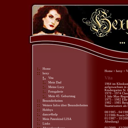
Home
Home
>
hexy
> V
hexy
Vita
Vita
Mein Dad
1964 im Kliniku
Meine Lucy
aufgewachsen in d
Kindergarten St. 
Fotogalerie
1970 - 1974 Clau
Mein 45. Geburtstag
1 Jahr Max-Rege
1975 - 1982 Elly
Besonderheiten
1982 - 1985 Beruf
Weitere Infos über Besonderheiten
Staatsexamen als
Hobbys
08/1985 - 04/198
dance4help
11/1986 Praxis D
01/1987 - 10/2000
Mein Patenkind LISA
Abteilung)
Links
01/2000 - 12/200